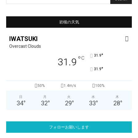
岩槻の天気
IWATSUKI
Overcast Clouds
°
31.9
°
C
31.9
°
31.9
50%
1.4m/s
100%
日
月
火
水
木
34
°
32
°
29
°
33
°
28
°
フォローお願いします