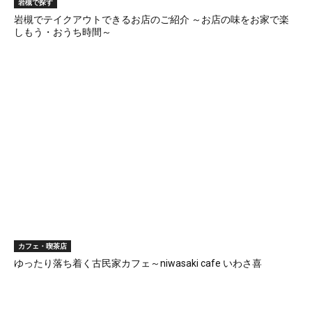
岩槻で探す
岩槻でテイクアウトできるお店のご紹介 ～お店の味をお家で楽
しもう・おうち時間～
カフェ・喫茶店
ゆったり落ち着く古民家カフェ～niwasaki cafe いわさ喜