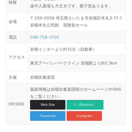
情報
途中入退場も大丈夫です。親子室あります。
〒339-0058 埼玉県さいたま市岩槻区本丸3-17-1
会場
岩槻本丸公民館 視聴覚ホール
電話
048-758-3100
岩槻インターより約15分（自動車）
アクセス
東武アーバンパークライン 岩槻駅より約1.3km
主催
岩槻吹奏楽団
最新情報は岩槻吹奏楽団様のホームページやSNS
をご覧ください。
HP/SNS
Web Site
X（旧twitter）
Facebook
Instagram