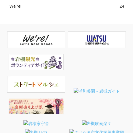
We're!
24