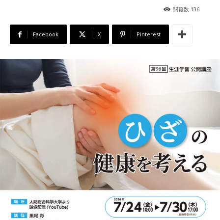
閲覧数
136
Facebook
X
Pinterest