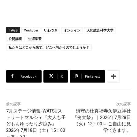
TAGS
Youtube
いわつき
オンライン
人間総合科学大学
公開講座
生涯学習
私たちはどこから来て、どこへ向かうのでしょうか？
Facebook
X
Pinterest
前の記事
次の記事
7月ステージ情報-WATSUス
鎮守の杜真福寺久伊豆神社
トリートマルシェ『大人も子
『例大祭』｜2026年7月28日
どももゆったり夕涼み』｜
（火）13：00～ ご自由に見
2026年7月18日（土）15：00
学できます。
～20：30