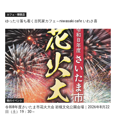
カフェ・喫茶店
ゆったり落ち着く古民家カフェ～niwasaki cafe いわさ喜
街のイベント
令和8年度さいたま市花火大会 岩槻文化公園会場｜2026年8月22
日（土）19：30～