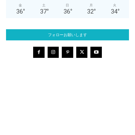
金
土
日
月
火
36
°
37
°
36
°
32
°
34
°
フォローお願いします