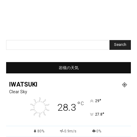
Search
岩槻の天気
IWATSUKI
Clear Sky
°
29
°
C
28.3
°
27.8
80%
0.9m/s
0%