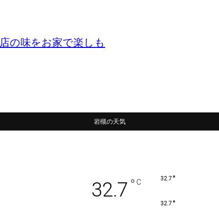
お店の味をお家で楽しも
岩槻の天気
°
32.7
°
C
32.7
°
32.7