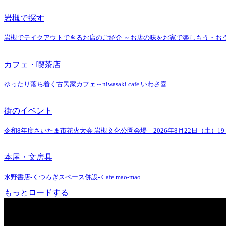
岩槻で探す
岩槻でテイクアウトできるお店のご紹介 ～お店の味をお家で楽しもう・お
カフェ・喫茶店
ゆったり落ち着く古民家カフェ～niwasaki cafe いわさ喜
街のイベント
令和8年度さいたま市花火大会 岩槻文化公園会場｜2026年8月22日（土）19
本屋・文房具
水野書店-くつろぎスペース併設- Cafe mao-mao
もっとロードする