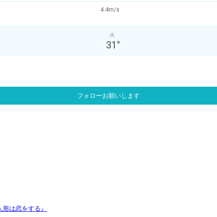
4.4m/s
火
31
°
フォローお願いします
人形は恋をする』