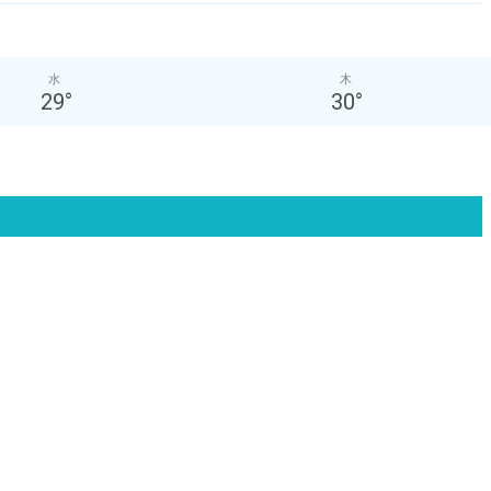
水
木
29
°
30
°