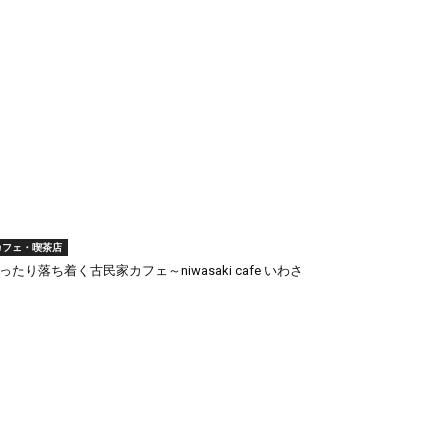
カフェ・喫茶店
ったり落ち着く古民家カフェ～niwasaki cafe いわさ