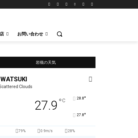
店
お問い合わせ
岩槻の天気
IWATSUKI
Scattered Clouds
°
28.8
°
C
27.9
°
27.8
79%
0.9m/s
28%