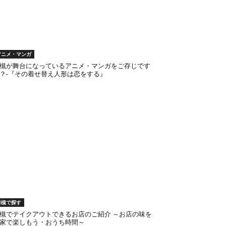
アニメ・マンガ
槻が舞台になっているアニメ・マンガをご存じです
？-『その着せ替え人形は恋をする』
岩槻で探す
槻でテイクアウトできるお店のご紹介 ～お店の味を
家で楽しもう・おうち時間～