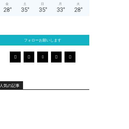
金
土
日
月
火
28
°
35
°
35
°
33
°
28
°
フォローお願いします
人気の記事