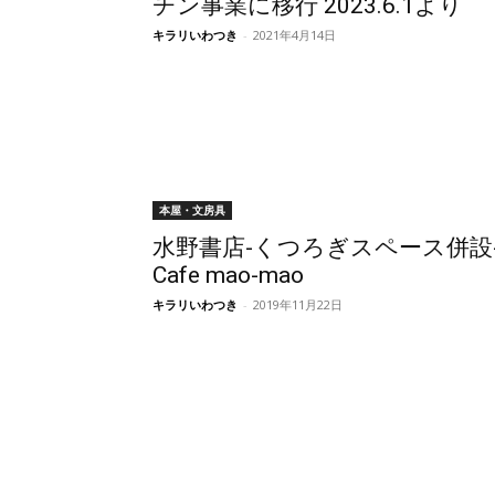
チン事業に移行 2023.6.1より
キラリいわつき
-
2021年4月14日
本屋・文房具
水野書店-くつろぎスペース併設
Cafe mao-mao
キラリいわつき
-
2019年11月22日