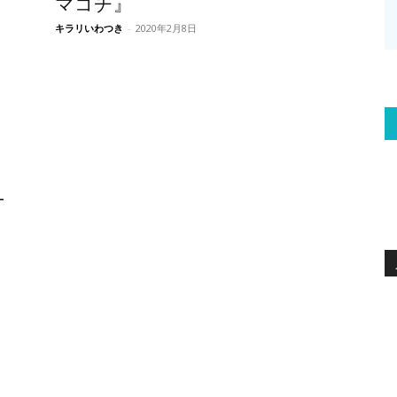
マコチ』
キラリいわつき
-
2020年2月8日
-