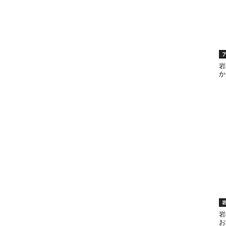
岩
か
岩
お