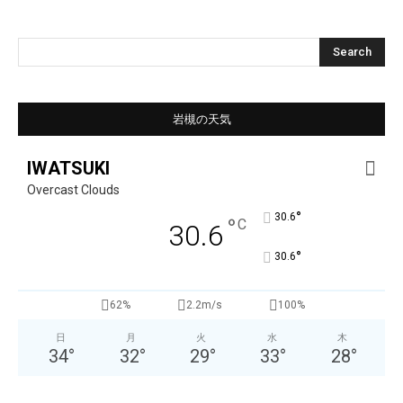
Search
岩槻の天気
IWATSUKI
Overcast Clouds
°
30.6
°
C
30.6
°
30.6
62%
2.2m/s
100%
日
月
火
水
木
34
°
32
°
29
°
33
°
28
°