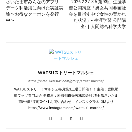
さいたま市みんなのアプリ-
2026.2.27-3.5 第93回 生涯学
データ利活用に向けた実証実
習公開講座「男女共同参画社
験〜お得なクーポンを発行
会を目指す中で女性の置かれ
中〜
た状況」- 生涯学習 公開講
座-｜人間総合科学大学
WATSUストリートマルシェ
https://kirari-iwatsuki.com/group/street-marche/
WATSUストリートマルシェ毎月第3土曜日開催！！ 主催：岩槻駅
前ワッツ専門店会 事務局：岩槻都市振興株式会社 埼玉県さいたま
市岩槻区本町3-1-1 お問い合わせ：インスタグラム DMより
https://www.instagram.com/iwatsuki_marche/