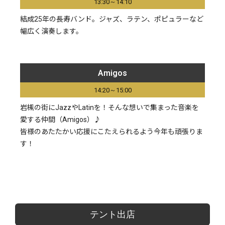
13:30～14:10
結成25年の長寿バンド。ジャズ、ラテン、ポピュラーなど
幅広く演奏します。
Amigos
14:20～15:00
岩槻の街にJazzやLatinを！そんな想いで集まった音楽を
愛する仲間（Amigos）♪
皆様のあたたかい応援にこたえられるよう今年も頑張りま
す！
テント出店