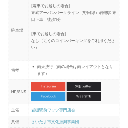
[電車でお越しの場合]
東武アーバンパークライン（野田線）岩槻駅 東
口下車 徒歩1分
駐車場
[車でお越しの場合]
なし（近くのコインパーキングをご利用くださ
い）
雨天決行（雨の場合は雨レイアウトとなり
備考
ます）
Instagram
X(旧twitter)
HP/SNS
Facebook
WEB SITE
主催
岩槻駅前ワッツ専門店会
共催
さいたま市文化振興事業団