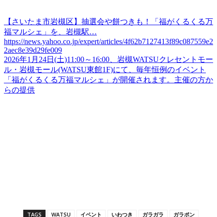
【さいたま市岩槻区】抽選会や餅つきも！「福がくるくる万
福マルシェ」を、岩槻駅…
https://news.yahoo.co.jp/expert/articles/4f62b7127413f89c087559e2
2aec8e39d29fe009
2026年1月24日(土)11:00～16:00、岩槻WATSUクレセントモー
ル・岩槻モール(WATSU東館1F)にて、毎年恒例のイベント
「福がくるくる万福マルシェ」が開催されます。主催の方か
らの提供
TAGS
WATSU
イベント
いわつき
ガラガラ
ガラポン