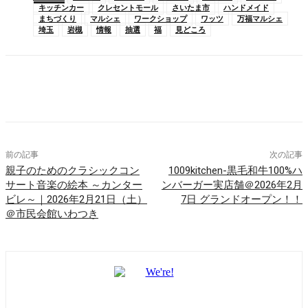
キッチンカー
クレセントモール
さいたま市
ハンドメイド
まちづくり
マルシェ
ワークショップ
ワッツ
万福マルシェ
埼玉
岩槻
情報
抽選
福
見どころ
Facebook
X
Pinterest
WhatsApp
前の記事
次の記事
親子のためのクラシックコン
1009kitchen-黒毛和牛100%ハ
サート音楽の絵本 ～カンター
ンバーガー実店舗＠2026年2月
ビレ～｜2026年2月21日（土）
7日 グランドオープン！！
＠市民会館いわつき