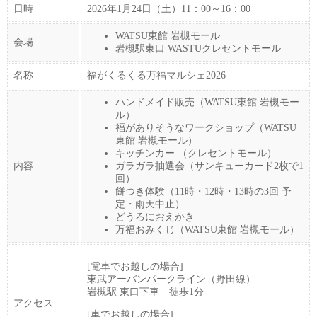
日時
2026年1月24日（土）11：00～16：00
WATSU東館 岩槻モール
会場
岩槻駅東口 WASTUクレセントモール
名称
福がくるくる万福マルシェ2026
ハンドメイド販売（WATSU東館 岩槻モー
ル）
福がありそうなワークショップ（WATSU
東館 岩槻モール）
キッチンカー （クレセントモール）
内容
ガラガラ抽選会（サンキューカード2枚で1
回）
餅つき体験（11時・12時・13時の3回 予
定・雨天中止）
どうろにおえかき
万福おみくじ（WATSU東館 岩槻モール）
[電車でお越しの場合]
東武アーバンパークライン（野田線）
岩槻駅 東口下車 徒歩1分
アクセス
[車でお越しの場合]