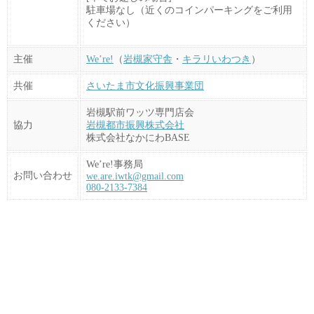
駐車場なし（近くのコインパーキングをご利用
ください）
主催
We’re!
（
岩槻家守舎
・
キラリいわつき
）
共催
さいたま市文化振興事業団
岩槻駅前ワッツ専門店会
協力
岩槻都市振興株式会社
株式会社なかにわBASE
We’re!事務局
お問い合わせ
we.are.iwtk@gmail.com
080-2133-7384