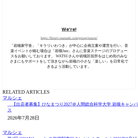
We're!
https://kirari-iwatsuki.com/group/weare/
「岩槻家守舎」「キラリいわつき」が中心に企画立案や運営を行い、音
楽イベントが絡む場合は「岩槻Jazz」さんに音楽ステージのプロデュー
スをお願いしております。 WATSUさんや岩槻区役所をはじめ街のみな
さまにもサポートをして頂きながら岩槻の小さな「楽しい」を日常化で
きるよう活動しています。
RELATED ARTICLES
マルシェ
【出店者募集】ひなまつり2027＠人間総合科学大学 岩槻キャンパ
ス
2026年7月28日
マルシェ