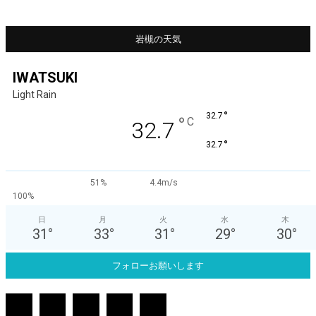
岩槻の天気
IWATSUKI
Light Rain
°
32.7
°
C
32.7
°
32.7
51%
4.4m/s
100%
日
月
火
水
木
31
°
33
°
31
°
29
°
30
°
フォローお願いします