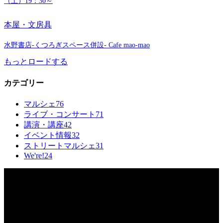
（土）19：30～
本屋・文房具
水野書店-くつろぎスペース併設- Cafe mao-mao
もっとロードする
カテゴリー
マルシェ
76
ライブ・コンサート
71
講演・講座
42
イベント情報
32
ストリートマルシェ
31
We're!
24