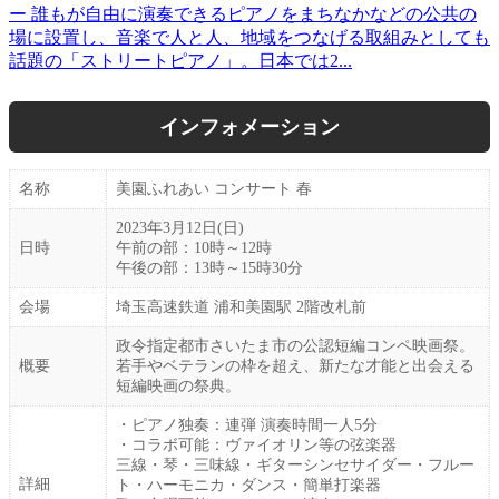
ー 誰もが自由に演奏できるピアノをまちなかなどの公共の
場に設置し、音楽で人と人、地域をつなげる取組みとしても
話題の「ストリートピアノ」。日本では2...
インフォメーション
名称
美園ふれあい コンサート 春
2023年3月12日(日)
日時
午前の部：10時～12時
午後の部：13時～15時30分
会場
埼玉高速鉄道 浦和美園駅 2階改札前
政令指定都市さいたま市の公認短編コンペ映画祭。
概要
若手やベテランの枠を超え、新たな才能と出会える
短編映画の祭典。
・ピアノ独奏：連弾 演奏時間一人5分
・コラボ可能：ヴァイオリン等の弦楽器
三線・琴・三味線・ギターシンセサイダー・フルー
詳細
ト・ハーモニカ・ダンス・簡単打楽器