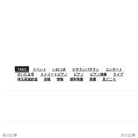
TAGS
イベント
いわつき
ケサランパサラン
コンサート
さいたま市
ストリートピアノ
ピアノ
ピアノ独奏
ライブ
埼玉高速鉄道
岩槻
情報
浦和美園
美園
見どころ
Facebook
X
Pinterest
WhatsApp
前の記事
次の記事