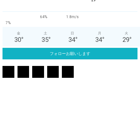
°
29
64%
1.8m/s
7%
金
土
日
月
火
30
°
35
°
34
°
34
°
29
°
フォローお願いします