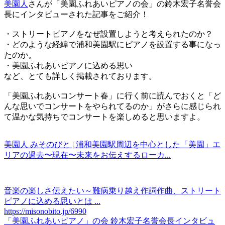
美園人
さんが「美園ふれあいピアノの会」の鈴木宏子名誉会
長にインタビューされた記事をご紹介！
・ストリートピアノをなぜ設置しようと考えられたのか？
・どのような経緯で浦和美園駅にピアノを設置する事になっ
たのか。
・美園ふれあいピアノに込める思い
など、とても詳しく掲載されております。
「美園ふれあいコンサート春」に行く前に読んでおくと「ど
んな思いでコンサートをやられてるのか」がさらに感じられ
て温かな気持ちでコンサートを楽しめると思いますよ。
美園人 みそのびと | 浦和美園駅周辺を中心とした「美園」エ
リアの過去〜現在〜未来をお伝えするローカ...
音楽の楽しさ伝えたい～難病乗り越え作詞作曲、ストリート
ピアノに込める思いとは ...
https://misonobito.jp/6990
「美園ふれあいピアノ」の会 鈴木宏子名誉会長インタビュ