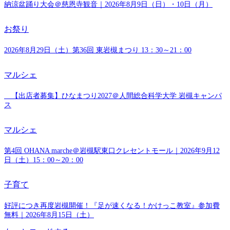
納涼盆踊り大会＠慈恩寺観音｜2026年8月9日（日）・10日（月）
お祭り
2026年8月29日（土）第36回 東岩槻まつり 13：30～21：00
マルシェ
【出店者募集】ひなまつり2027＠人間総合科学大学 岩槻キャンパ
ス
マルシェ
第4回 OHANA marche＠岩槻駅東口クレセントモール｜2026年9月12
日（土）15：00～20：00
子育て
好評につき再度岩槻開催！『足が速くなる！かけっこ教室』参加費
無料｜2026年8月15日（土）