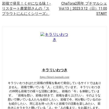
岩槻で発見！くせになる味！-
ChaTora2周年 プチマルシェ
リスタート農業部さんの『ス
Vol.13｜2023.3.12（日）11:00
プラウトにんにくシリーズ』
START
キラリいわつき
https://kirari-iwatsuki.com
キラリいわつきはただ岩槻の情報を集めて発信しているサイトではあり
ません。 岩槻で輝いている「人」に注目しています。 キラリいわつき
の仲間も岩槻での様々な活動に参加し、岩槻の「今」を体験していま
す。 「岩槻を想い、岩槻が好きで、岩槻を盛り上げたい」 そのような
想いで輝いている人たちを紹介したい。岩槻で今、何が動いているのか
を紹介したい。 同じ志を持った方々と岩槻での活動を楽しみたい。 前
向きにキラキラと輝いている「人」や「人の集まり」をお届けします。