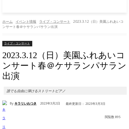
ホーム
イベント情報
ライブ・コンサート
2023.3.12（日）美園ふれあいコ
ンサート春＠ケサランパサラン出演
ライブ・コンサート
2023.3.12（日）美園ふれあいコ
ンサート春＠ケサランパサラン
出演
誰でも自由に弾けるストリートピアノ
By
キラリいわつき
2023年3月2日
最終更新日：
2023年3月3日
閲覧数
895
Facebook
X
Pinterest
WhatsApp