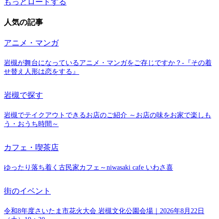
もっとロードする
人気の記事
アニメ・マンガ
岩槻が舞台になっているアニメ・マンガをご存じですか？-『その着
せ替え人形は恋をする』
岩槻で探す
岩槻でテイクアウトできるお店のご紹介 ～お店の味をお家で楽しも
う・おうち時間～
カフェ・喫茶店
ゆったり落ち着く古民家カフェ～niwasaki cafe いわさ喜
街のイベント
令和8年度さいたま市花火大会 岩槻文化公園会場｜2026年8月22日