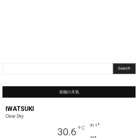
Search
岩槻の天気
IWATSUKI
Clear Sky
°
31.1
°
C
30.6