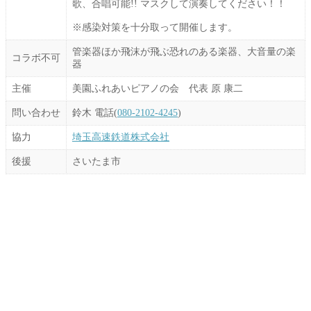
歌、合唱可能!! マスクして演奏してください！！
※感染対策を十分取って開催します。
管楽器ほか飛沫が飛ぶ恐れのある楽器、大音量の楽
コラボ不可
器
主催
美園ふれあいピアノの会 代表 原 康二
問い合わせ
鈴木 電話(
080-2102-4245
)
協力
埼玉高速鉄道株式会社
後援
さいたま市