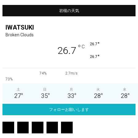
岩槻の天気
IWATSUKI
Broken Clouds
°
26.7
°
C
26.7
°
26.7
74%
2.7m/s
73%
土
日
月
火
水
27
°
35
°
33
°
28
°
28
°
フォローお願いします