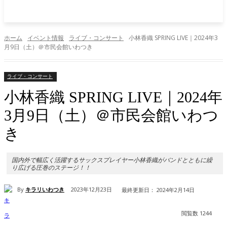
ホーム
イベント情報
ライブ・コンサート
小林香織 SPRING LIVE｜2024年3
月9日（土）＠市民会館いわつき
ライブ・コンサート
小林香織 SPRING LIVE｜2024年
3月9日（土）＠市民会館いわつ
き
国内外で幅広く活躍するサックスプレイヤー小林香織がバンドとともに繰
り広げる圧巻のステージ！！
By
キラリいわつき
2023年12月23日
最終更新日：
2024年2月14日
閲覧数
1244
Facebook
X
Pinterest
WhatsApp