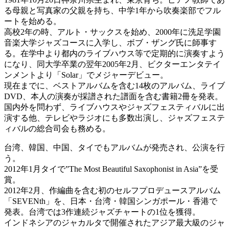
る母親と写真家の父親を持ち、中学1年から吹奏楽部でフル
ートを始める。
高校2年の時、アルト・サックスを始め、2000年に洗足学園
音楽大学ジャズコースに入学し、ボブ・ザング氏に師事す
る。在学中より都内のライブハウス等で定期的に演奏すよう
になり、同大学卒業の翌年2005年2月、ビクターエンタテイ
ンメントより「Solar」でメジャーデビュー。
現在までに、ベストアルバムを含む14枚のアルバム、ライブ
DVD、本人の演奏が採譜された譜面を含む書籍2冊を発表。
国内外を問わず、ライブハウスやジャズフェスティバルに出
演する他、テレビやラジオにも多数出演し、ジャズフェステ
ィバルの総合司会も務める。
台湾、韓国、中国、タイでもアルバムが発売され、公演を行
う。
2012年1月タイで”The Most Beautiful Saxophonist in Asia”を受
賞。
2012年2月、作編曲を含む初のセルフプロデュースアルバム
「SEVENth」を、日本・台湾・韓国シンガポール・香港で
発表。台湾では3作連続ジャズチャートの1位を獲得。
インドネシアのジャカルタで開催されたアジア最大級のジャ