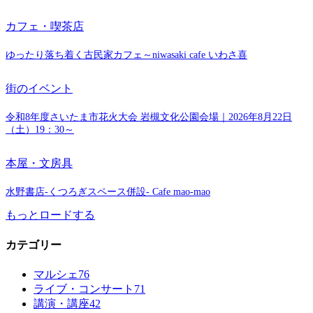
カフェ・喫茶店
ゆったり落ち着く古民家カフェ～niwasaki cafe いわさ喜
街のイベント
令和8年度さいたま市花火大会 岩槻文化公園会場｜2026年8月22日
（土）19：30～
本屋・文房具
水野書店-くつろぎスペース併設- Cafe mao-mao
もっとロードする
カテゴリー
マルシェ
76
ライブ・コンサート
71
講演・講座
42