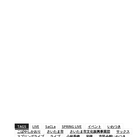
TAGS
LIVE
SaCLa
SPRING LIVE
イベント
いわつき
こばやしかおり
さいたま市
さいたま市文化振興事業団
サックス
スプリングライブ
ライブ
小林香織
岩槻
市民会館いわつき