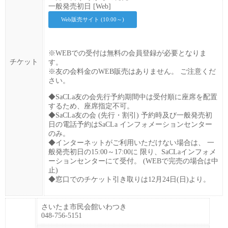
一般発売初日 [Web]
Web販売サイト (10:00～)
※WEBでの受付は無料の会員登録が必要となりま
チケット
す。
※友の会料金のWEB販売はありません。 ご注意くだ
さい。
◆SaCLa友の会先行予約期間中は受付順に座席を配置
するため、座席指定不可。
◆SaCLa友の会 (先行・割引) 予約時及び一般発売初
日の電話予約はSaCLa インフォメーションセンター
のみ。
◆インターネットがご利用いただけない場合は、 一
般発売初日の15:00～17:00に 限り、SaCLaインフォメ
ーションセンターにて受付。 (WEBで完売の場合は中
止)
◆窓口でのチケット引き取りは12月24日(日)より。
さいたま市民会館いわつき
048-756-5151