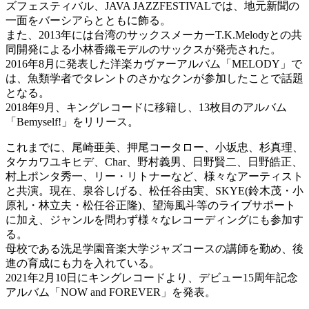
ズフェスティバル、JAVA JAZZFESTIVALでは、地元新聞の
一面をバーシアらとともに飾る。
また、2013年には台湾のサックスメーカーT.K.Melodyとの共
同開発による小林香織モデルのサックスが発売された。
2016年8月に発表した洋楽カヴァーアルバム「MELODY」で
は、魚類学者でタレントのさかなクンが参加したことで話題
となる。
2018年9月、キングレコードに移籍し、13枚目のアルバム
「Bemyself!」をリリース。
これまでに、尾崎亜美、押尾コータロー、小坂忠、杉真理、
タケカワユキヒデ、Char、野村義男、日野賢二、日野皓正、
村上ポンタ秀一、リー・リトナーなど、様々なアーティスト
と共演。現在、泉谷しげる、松任谷由実、SKYE(鈴木茂・小
原礼・林立夫・松任谷正隆)、望海風斗等のライブサポート
に加え、ジャンルを問わず様々なレコーディングにも参加す
る。
母校である洗足学園音楽大学ジャズコースの講師を勤め、後
進の育成にも力を入れている。
2021年2月10日にキングレコードより、デビュー15周年記念
アルバム「NOW and FOREVER」を発表。