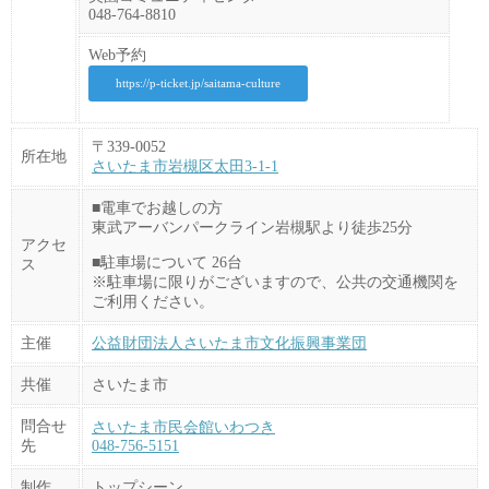
048-764-8810
Web予約
https://p-ticket.jp/saitama-culture
〒339-0052
所在地
さいたま市岩槻区太田3-1-1
■電車でお越しの方
東武アーバンパークライン岩槻駅より徒歩25分
アクセ
■駐車場について 26台
ス
※駐車場に限りがございますので、公共の交通機関を
ご利用ください。
主催
公益財団法人さいたま市文化振興事業団
共催
さいたま市
問合せ
さいたま市民会館いわつき
先
048-756-5151
制作
トップシーン