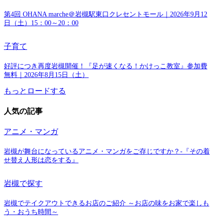
第4回 OHANA marche＠岩槻駅東口クレセントモール｜2026年9月12
日（土）15：00～20：00
子育て
好評につき再度岩槻開催！『足が速くなる！かけっこ教室』参加費
無料｜2026年8月15日（土）
もっとロードする
人気の記事
アニメ・マンガ
岩槻が舞台になっているアニメ・マンガをご存じですか？-『その着
せ替え人形は恋をする』
岩槻で探す
岩槻でテイクアウトできるお店のご紹介 ～お店の味をお家で楽しも
う・おうち時間～