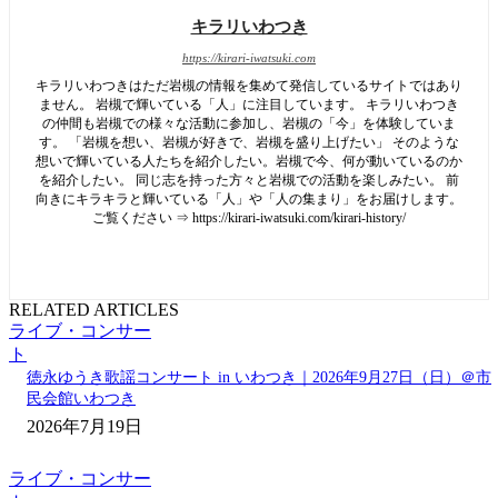
キラリいわつき
https://kirari-iwatsuki.com
キラリいわつきはただ岩槻の情報を集めて発信しているサイトではあり
ません。 岩槻で輝いている「人」に注目しています。 キラリいわつき
の仲間も岩槻での様々な活動に参加し、岩槻の「今」を体験していま
す。 「岩槻を想い、岩槻が好きで、岩槻を盛り上げたい」 そのような
想いで輝いている人たちを紹介したい。岩槻で今、何が動いているのか
を紹介したい。 同じ志を持った方々と岩槻での活動を楽しみたい。 前
向きにキラキラと輝いている「人」や「人の集まり」をお届けします。
ご覧ください ⇒ https://kirari-iwatsuki.com/kirari-history/
RELATED ARTICLES
ライブ・コンサー
ト
徳永ゆうき歌謡コンサート in いわつき｜2026年9月27日（日）＠市
民会館いわつき
2026年7月19日
ライブ・コンサー