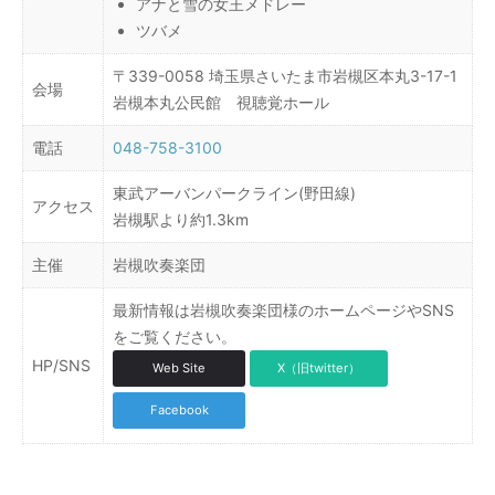
アナと雪の女王メドレー
ツバメ
〒339-0058 埼玉県さいたま市岩槻区本丸3-17-1
会場
岩槻本丸公民館 視聴覚ホール
電話
048-758-3100
東武アーバンパークライン(野田線)
アクセス
岩槻駅より約1.3km
主催
岩槻吹奏楽団
最新情報は岩槻吹奏楽団様のホームページやSNS
をご覧ください。
HP/SNS
Web Site
X（旧twitter）
Facebook