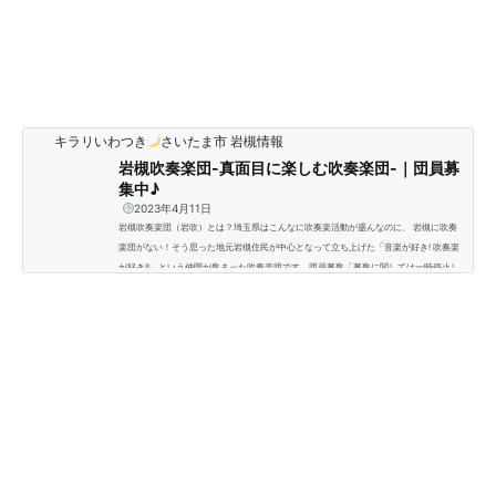
キラリいわつき
さいたま市 岩槻情報
岩槻吹奏楽団-真面目に楽しむ吹奏楽団-｜団員募
集中♪
2023年4月11日
岩槻吹奏楽団（岩吹）とは？埼玉県はこんなに吹奏楽活動が盛んなのに、 岩槻に吹奏
楽団がない！そう思った地元岩槻住民が中心となって立ち上げた「音楽が好き! 吹奏楽
が好き!!」という仲間が集まった吹奏楽団です。団員募集「募集に関しては一時停止し
ているパートもありますのでホームページをご確認ください。」とコメントを頂きまし
た！最新情報は岩槻吹奏楽団様のホームページをご覧ください
https://www.c-sqr.n
et/c/cs132384当団は、音楽を通じて当団員の相互理解と信頼を深めること及び当団全
体の音楽的成長と地域文化の向上に...