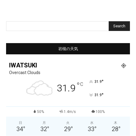
Search
岩槻の天気
IWATSUKI
Overcast Clouds
°
31.9
°
C
31.9
°
31.9
50%
1.4m/s
100%
日
月
火
水
木
34
°
32
°
29
°
33
°
28
°