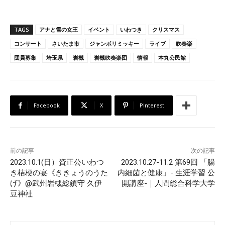
TAGS
アナと雪の女王
イベント
いわつき
クリスマス
コンサート
さいたま市
ジャンボリミッキー
ライブ
吹奏楽
団員募集
埼玉県
岩槻
岩槻吹奏楽団
情報
本丸公民館
Facebook
X
Pinterest
前の記事
次の記事
2023.10.1(日）資正公いわつ
2023.10.27-11.2 第69回 「腸
き桔梗の宴《ききょうのうた
内細菌と健康」- 生涯学習 公
げ》@武州岩槻総鎮守 久伊
開講座-｜人間総合科学大学
豆神社