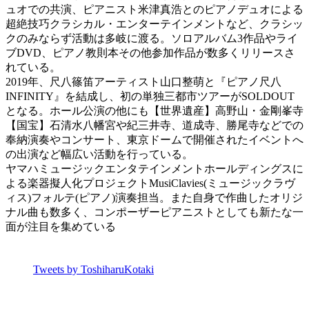
ュオでの共演、ピアニスト米津真浩とのピアノデュオによる
超絶技巧クラシカル・エンターテインメントなど、クラシッ
クのみならず活動は多岐に渡る。ソロアルバム3作品やライ
ブDVD、ピアノ教則本その他参加作品が数多くリリースさ
れている。
2019年、尺八篠笛アーティスト山口整萌と『ピアノ尺八
INFINITY』を結成し、初の単独三都市ツアーがSOLDOUT
となる。ホール公演の他にも【世界遺産】高野山・金剛峯寺
【国宝】石清水八幡宮や紀三井寺、道成寺、勝尾寺などでの
奉納演奏やコンサート、東京ドームで開催されたイベントへ
の出演など幅広い活動を行っている。
ヤマハミュージックエンタテインメントホールディングスに
よる楽器擬人化プロジェクトMusiClavies(ミュージックラヴ
ィス)フォルテ(ピアノ)演奏担当。また自身で作曲したオリジ
ナル曲も数多く、コンポーザーピアニストとしても新たな一
面が注目を集めている
Tweets by ToshiharuKotaki