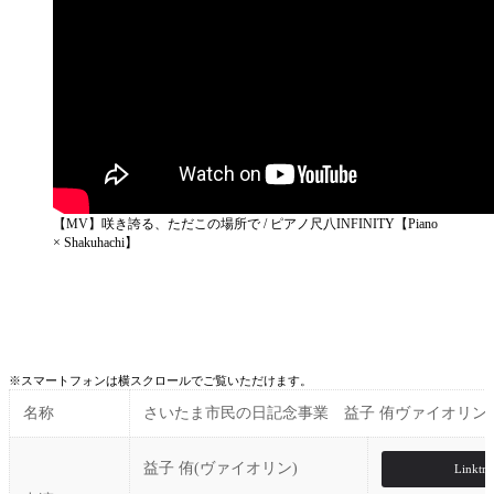
【MV】咲き誇る、ただこの場所で / ピアノ尺八INFINITY【Piano
× Shakuhachi】
※スマートフォンは横スクロールでご覧いただけます。
名称
さいたま市民の日記念事業 益子 侑ヴァイオリン
益子 侑(ヴァイオリン)
Linktre