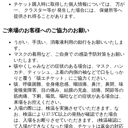
チケット購入時に取得した個人情報については、 万が
一、 クラスター等が 発生した場合には、 保健所等へ
提供され得ることがあります。
ご来場のお客様へのご協力のお願い
うがい、手洗い、消毒液利用の励行をお願いいたしま
す。
マスクの着用など、ご自身で の感染予防対策をお願い
いたします。
咳やくしゃみなどの症状のある場合は、マスク、ハン
カチ、ティッシュ、上着の内側の袖などで口をしっか
りと覆う「咳エチケット」にご協力ください。
咳、呼吸困難、全身倦怠感、咽頭痛、鼻汁、鼻閉、味
覚嗅覚障害、目の痛み、結膜の充血、頭痛、関節等の
筋肉痛、下痢、嘔気、嘔吐などの症状がある場合は、
来場をお控えください。
入場の際には、検温を実施させていただきます。な
お、検温により37.5℃以上の発熱が確認できた場合
は、入場をお断りさせていただきます。 (検温確認に
て入場ができなくなった場合、チケットは返金の対応