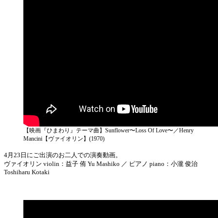
【映画『ひまわり』テーマ曲】Sunflower〜Loss Of Love〜／Henry
Mancini【ヴァイオリン】(1970)
4月23日にご出演のお二人での演奏動画。
ヴァイオリン violin：益子 侑 Yu Mashiko ／ ピアノ piano：小瀧 俊治
Toshiharu Kotaki