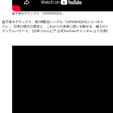
益子侑＆デラックス「JAPANESQUE」
益子侑＆デラックス、第2弾配信シングル『JAPANESQUE(ジャパネス
ク)』。 日本の悠久の歴史と、これからの未来に想いを馳せる、極上のミ
ディアムバラード。 [日本コロムビア 公式YouTubeチャンネル より引用]