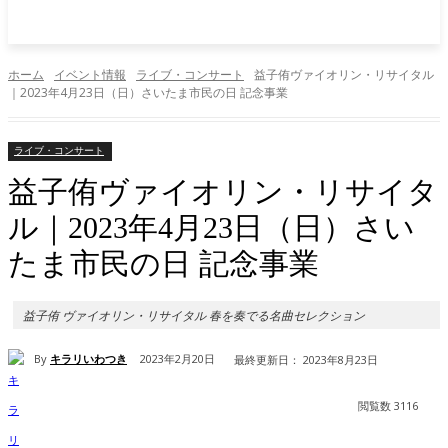
ホーム
イベント情報
ライブ・コンサート
益子侑ヴァイオリン・リサイタル
｜2023年4月23日（日）さいたま市民の日 記念事業
ライブ・コンサート
益子侑ヴァイオリン・リサイタ
ル｜2023年4月23日（日）さい
たま市民の日 記念事業
益子侑 ヴァイオリン・リサイタル 春を奏でる名曲セレクション
By
キラリいわつき
2023年2月20日
最終更新日：
2023年8月23日
閲覧数
3116
Facebook
X
Pinterest
WhatsApp