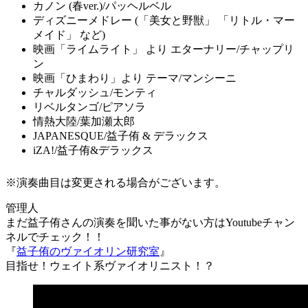
カノン (春ver.)/パッヘルベル
ディズニーメドレー (「美女と野獣」 「リトル・マー
メイド」 など)
映画「ライムライト」 より エターナリー/チャップリ
ン
映画「ひまわり」より テーマ/マンシーニ
チャルダッシュ/モンティ
リベルタンゴ/ピアソラ
情熱大陸/葉加瀬太郎
JAPANESQUE/益子侑 & デラックス
iZA!/益子侑&デラックス
※演奏曲目は変更される場合がございます。
まだ益子侑さんの演奏を聞いた事がない方はYoutubeチャン
ネルでチェック！！
『
益子侑のヴァイオリン研究室
』
目指せ！ウェイト系ヴァイオリニスト！？