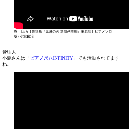
炎 – LiSA【劇場版『鬼滅の刃 無限列車編』主題歌】ピアノソロ
版 / 小瀧俊治
小瀧さんは「
ピアノ尺八INFINITY
」でも活動されてます
ね。