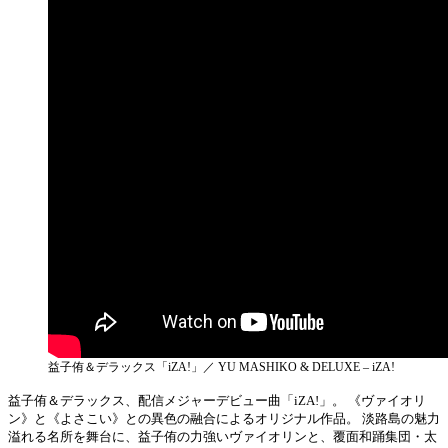
益子侑＆デラックス「iZA!」／ YU MASHIKO & DELUXE – iZA!
益子侑＆デラックス、配信メジャーデビュー曲「iZA!」。 《ヴァイオリ
ン》と《よさこい》との異色の融合によるオリジナル作品。 淡路島の魅力
溢れる名所を舞台に、益子侑の力強いヴァイオリンと、覆面和踊集団・太