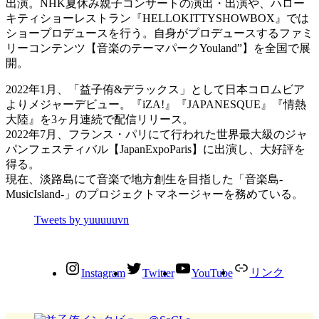
出演。NHK夏休み親子コンサートの演出・出演や、ハロー
キティショーレストラン『HELLOKITTYSHOWBOX』では
ショープロデュースを行う。自身がプロデュースするファミ
リーコンテンツ【音楽のテーマパークYouland”】を全国で展
開。
2022年1月、「益子侑&デラックス」として日本コロムビア
よりメジャーデビュー。『iZA!』『JAPANESQUE』『情熱
大陸』を3ヶ月連続で配信リリース。
2022年7月、フランス・パリにて行われた世界最大級のジャ
パンフェスティバル【JapanExpoParis】に出演し、大好評を
得る。
現在、淡路島にて音楽で地方創生を目指した「音楽島-
MusicIsland-」のプロジェクトマネージャーを務めている。
Tweets by yuuuuuvn
リンク
Instagram
Twitter
YouTube