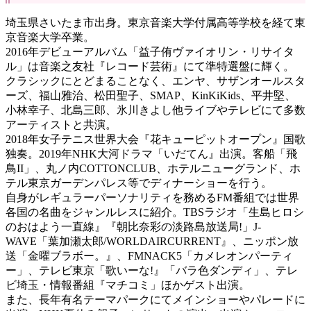
埼玉県さいたま市出身。東京音楽大学付属高等学校を経て東
京音楽大学卒業。
2016年デビューアルバム「益子侑ヴァイオリン・リサイタ
ル」は音楽之友社『レコード芸術』にて準特選盤に輝く。
クラシックにとどまることなく、エンヤ、サザンオールスタ
ーズ、福山雅治、松田聖子、SMAP、KinKiKids、平井堅、
小林幸子、北島三郎、氷川きよし他ライブやテレビにて多数
アーティストと共演。
2018年女子テニス世界大会『花キューピットオープン』国歌
独奏。2019年NHK大河ドラマ「いだてん』出演。客船「飛
鳥II」、丸ノ内COTTONCLUB、ホテルニューグランド、ホ
テル東京ガーデンパレス等でディナーショーを行う。
自身がレギュラーパーソナリティを務めるFM番組では世界
各国の名曲をジャンルレスに紹介。TBSラジオ「生島ヒロシ
のおはよう一直線』『朝比奈彩の淡路島放送局!」J-
WAVE「葉加瀬太郎/WORLDAIRCURRENT』、ニッポン放
送「金曜ブラボー。』、FMNACK5「カメレオンパーティ
ー」、テレビ東京「歌いーな!』「バラ色ダンディ」、テレ
ビ埼玉・情報番組『マチコミ」ほかゲスト出演。
また、長年有名テーマパークにてメインショーやパレードに