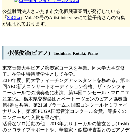
公益財団法人さいたま市文化振興事業団が発行している
『
SaCLa
』Vol.233号のArtist Interviewにて益子侑さんの特集
が組まれております。
小瀧俊治(ピアノ)
Toshiharu Kotaki, Piano
東京音楽大学ピアノ演奏家コースを卒業。同大学大学院修
了。在学中特待奨学生として在学。
2010年度、同大学ティーチングアシスタントを務める。第18
回ABC新人コンサートオーディション合格、ザ・シンフォ
ニーホールでの演奏会に出演。第14回コンセール・マロニエ
21第1位。栃木県交響楽団とベートーヴェンのピアノ協奏曲
第4番を共演。第21回ブラームス国際コンクールセミファイ
ナリスト、第2回FUGA国際音楽コンクール金賞。等多くの
コンクールで入賞を果たす。
活発なソロ活動の他、2013年よりボーカルの龍玄とし(Toshl)
のソロライブサポートや、華道家・假屋崎省吾とのピアノデ