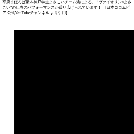
宰府まほろば衆＆神戸学生よさこいチーム湊による、 ”ヴァイオリン×よさ
こい”の圧巻のパフォーマンスが繰り広げられています！ [日本コロムビ
ア 公式YouTubeチャンネル より引用]