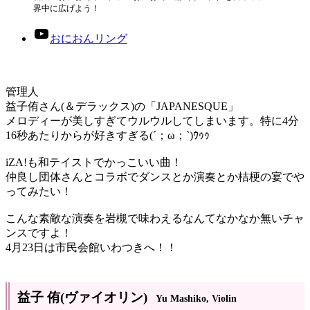
界中に広げよう！
おにおんリング
益子侑さん(＆デラックス)の「JAPANESQUE」
メロディーが美しすぎてウルウルしてしまいます。特に4分
16秒あたりからが好きすぎる(´；ω；`)ｳｩｩ
iZA!も和テイストでかっこいい曲！
仲良し団体さんとコラボでダンスとか演奏とか桔梗の宴でや
ってみたい！
こんな素敵な演奏を岩槻で味わえるなんてなかなか無いチャ
ンスですよ！
4月23日は市民会館いわつきへ！！
益子 侑(ヴァイオリン)
Yu Mashiko, Violin