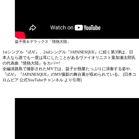
益子侑＆デラックス「情熱大陸」
1stシングル『iZA!』、2ndシングル『JAPANESQUE』に続く第3弾は、日
本人なら誰でも一度は耳にしたことがあるヴァイオリニスト葉加瀬太郎氏
の代表曲『情熱大陸』をカバー!
全編淡路島で撮影されたMVでは、益子が熱量たっぷりに演奏する姿や、
『iZA!』『JAPANESQUE』のMV撮影の舞台裏が収められている。 [日本コ
ロムビア 公式YouTubeチャンネル より引用]