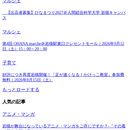
マルシェ
【出店者募集】ひなまつり2027＠人間総合科学大学 岩槻キャンパ
ス
マルシェ
第4回 OHANA marche＠岩槻駅東口クレセントモール｜2026年9月12
日（土）15：00～20：00
子育て
好評につき再度岩槻開催！『足が速くなる！かけっこ教室』参加費
無料｜2026年8月15日（土）
もっとロードする
人気の記事
アニメ・マンガ
岩槻が舞台になっているアニメ・マンガをご存じですか？-『その着