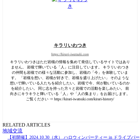
キラリいわつき
https://kirari-iwatsuki.com
キラリいわつきはただ岩槻の情報を集めて発信しているサイトではあり
ません。 岩槻で輝いている「人」に注目しています。 キラリいわつき
の仲間も岩槻での様々な活動に参加し、岩槻の「今」を体験していま
す。 「岩槻を想い、岩槻が好きで、岩槻を盛り上げたい」 そのような
想いで輝いている人たちを紹介したい。岩槻で今、何が動いているのか
を紹介したい。 同じ志を持った方々と岩槻での活動を楽しみたい。 前
向きにキラキラと輝いている「人」や「人の集まり」をお届けします。
ご覧ください ⇒ https://kirari-iwatsuki.com/kirari-history/
RELATED ARTICLES
地域交流
【初開催】2024.10.30（水） ハロウィンパーティー in ドライブパー