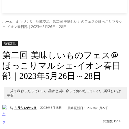
ホーム
まちづくり
地域交流
第二回 美味しいものフェス＠ほっこりマルシ
ェ-イオン春日部｜2023年5月26日～28日
地域交流
第二回 美味しいものフェス＠
ほっこりマルシェ-イオン春日
部｜2023年5月26日～28日
一人で味わったっていい。誰かと笑い合って食べたっていい。美味しいは
幸せ
By
キラリいわつき
2023年5月18日
最終更新日：
2023年5月22日
閲覧数
1514
Facebook
X
Pinterest
WhatsApp