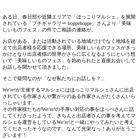
ある日、春日部や近隣エリアで「ほっこりマルシェ」を展開
されている「プチギャラリー hoppehoppe」さんより「美味
しいものフェス」の件でご相談の連絡が。
お店がある、または活動されている地域だけでなく地域を超
えて出店者様を応援できる場所、美味しいものフェスがきっ
かけとなり出店者様の世界がさらに広くなるようにという想
いで「美味しいものフェス」を始められたと直接お会いして
お話しを聞かせて頂きました。
そこで疑問なのが「なぜ私たちにお話しを？」
We’re!が主催するマルシェにはほっこりマルシェさんに出店
されている作家さんや繋がりのある作家さんがたくさんいら
っしゃいます。
その作家様たちがWe’re!の手厚い対応の事をほっぺさんに話
してくださったようで、きちんと出店者さんの事を考えてマ
ルシェを運営をしているWe’re!と一緒にやってみたいと考え
てくださったそうなのです。なんて光栄なっ！ありがとうご
ざいます！