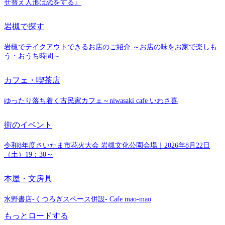
せ替え人形は恋をする』
岩槻で探す
岩槻でテイクアウトできるお店のご紹介 ～お店の味をお家で楽しも
う・おうち時間～
カフェ・喫茶店
ゆったり落ち着く古民家カフェ～niwasaki cafe いわさ喜
街のイベント
令和8年度さいたま市花火大会 岩槻文化公園会場｜2026年8月22日
（土）19：30～
本屋・文房具
水野書店-くつろぎスペース併設- Cafe mao-mao
もっとロードする