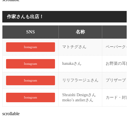
作家さんも出店！
SNS
名称
マトチグさん
ペーパーク
Instagram
hanakaさん
お野菜の耳飾
Instagram
リリフラージュさん
プリザーブ
Instagram
Shraishi Designさん
カード・封
Instagram
moko’s atelierさん
scrollable