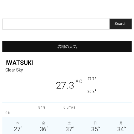
Search
岩槻の天気
IWATSUKI
Clear Sky
°
27.7
°
C
27.3
°
26.2
84%
0.5m/s
0%
木
金
土
日
月
27
°
36
°
37
°
35
°
34
°