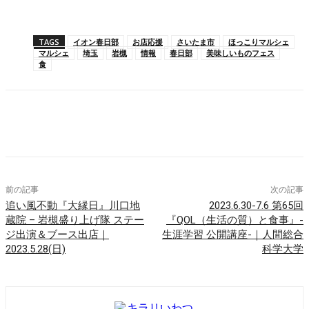
TAGS
イオン春日部
お店応援
さいたま市
ほっこりマルシェ
マルシェ
埼玉
岩槻
情報
春日部
美味しいものフェス
食
Facebook
X
Pinterest
WhatsApp
前の記事
次の記事
追い風不動『大縁日』川口地
2023.6.30-7.6 第65回
蔵院 – 岩槻盛り上げ隊 ステー
『QOL（生活の質）と食事』-
ジ出演＆ブース出店｜
生涯学習 公開講座-｜人間総合
2023.5.28(日)
科学大学